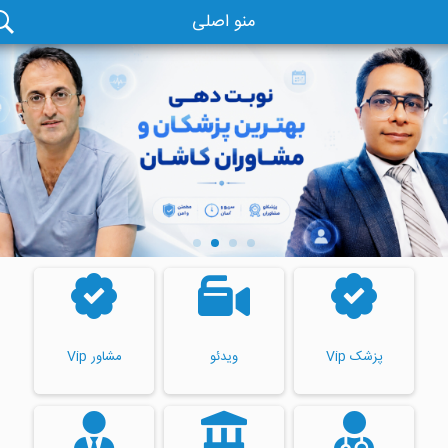
منو اصلی
پزشک Vip
ویدئو
مشاور Vip